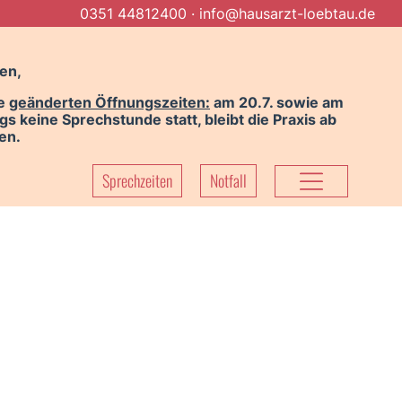
0351 44812400
·
info@hausarzt-loebtau.de
en,
ie
geänderten Öffnungszeiten:
am 20.7. sowie am
gs keine Sprechstunde statt, bleibt die Praxis ab
en.
Sprechzeiten
Notfall